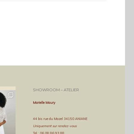
SHOWROOM – ATELIER
Marielle Maury
44 bis rue du Mazel 34150 ANIANE
Uniquement sur rendez-vous
Tel : 06 08 86 93 88