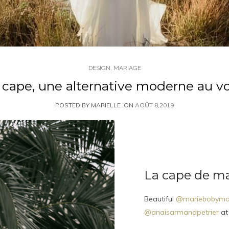
DESIGN
,
MARIAGE
 cape, une alternative moderne au vo
POSTED BY MARIELLE
ON
AOÛT 8,2019
La cape de ma
Beautiful
@mariebobymo
@anaisarmandpetrier
at