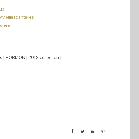
up
vieillesdentelles
uiere
| HORIZON | 2019 collection |