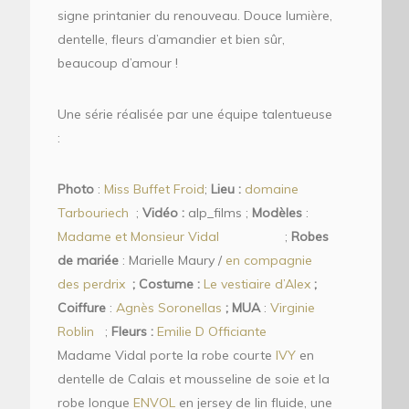
signe printanier du renouveau. Douce lumière,
dentelle, fleurs d’amandier et bien sûr,
beaucoup d’amour !
Une série réalisée par une équipe talentueuse
:
Photo
:
Miss Buffet Froid
;
Lieu :
domaine
Tarbouriech
;
Vidéo :
alp_films ;
Modèles
:
Madame et Monsieur Vidal
;
Robes
de mariée
: Marielle Maury /
en compagnie
des perdrix
; Costume :
Le vestiaire d’Alex
;
Coiffure
:
Agnès Soronellas
; MUA
:
Virginie
Roblin
;
Fleurs :
Emilie D Officiante
Madame Vidal porte la robe courte
IVY
en
dentelle de Calais et mousseline de soie et la
robe longue
ENVOL
en jersey de lin fluide, une