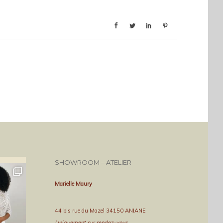
SHOWROOM – ATELIER
Marielle Maury
44 bis rue du Mazel 34150 ANIANE
Uniquement sur rendez-vous