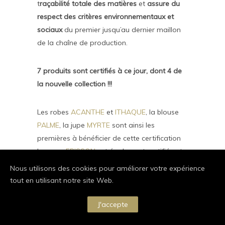
t
raçabilité totale des matières
et
assure du
respect des critères environnementaux et
sociaux
du premier jusqu’au dernier maillon
de la chaîne de production.
7 produits sont certifiés à ce jour, dont 4 de
la nouvelle collection !!!
Les robes
ACANTHE
et
ITHAQUE
, la blouse
PALME
, la jupe
MYRTE
sont ainsi les
premières à bénéficier de cette certification
La cape
FRISSON
est également certifiée et
deux nouvelles créations sont attendues
Nous utilisons des cookies pour améliorer votre expérience
pour le printemps.
tout en utilisant notre site Web.
J'accepte