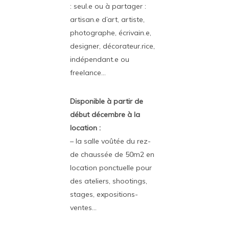
: seul.e ou à partager :
artisan.e d’art, artiste,
photographe, écrivain.e,
designer, décorateur.rice,
indépendant.e ou
freelance…
Disponible à partir de
début décembre à la
location :
– la salle voûtée du rez-
de chaussée de 50m2 en
location ponctuelle pour
des ateliers, shootings,
stages, expositions-
ventes…