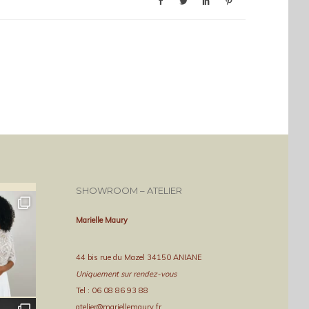
SHOWROOM – ATELIER
Marielle Maury
44 bis rue du Mazel 34150 ANIANE
Uniquement sur rendez-vous
Tel : 06 08 86 93 88
atelier@mariellemaury.fr